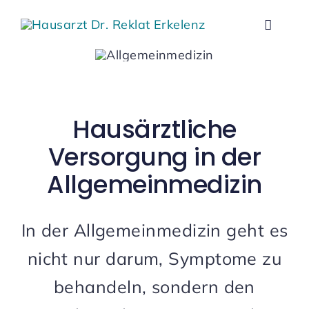
Zum
Inhalt
Toggle
springen
Naviga
Praxis
Leist
Hausärztliche
Versorgung in der
Behan
Allgemeinmedizin
Neupa
In der Allgemeinmedizin geht es
nicht nur darum, Symptome zu
Konta
behandeln, sondern den