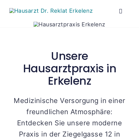
Zum
Inhalt
Toggle
springen
Naviga
Praxis
Unsere
Leist
Hausarztpraxis in
Behan
Erkelenz
Neupa
Medizinische Versorgung in einer
freundlichen Atmosphäre:
Konta
Entdecken Sie unsere moderne
Praxis in der Ziegelgasse 12 in