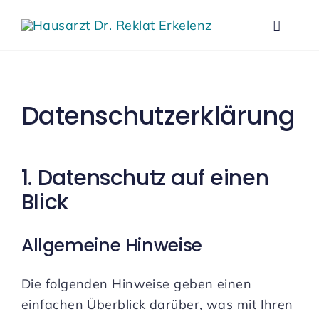
Zum
Inhalt
Toggle
springen
Naviga
Praxis
Datenschutz­­erklärung
Leist
1. Datenschutz auf einen
Behan
Blick
Neupa
Allgemeine Hinweise
Konta
Die folgenden Hinweise geben einen
einfachen Überblick darüber, was mit Ihren