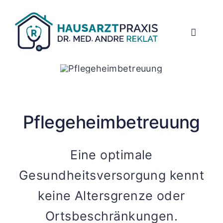
Zum
Inhalt
springen
Toggle
Navigat
Praxis
Leist
Pflegeheim­betreuung
Behan
Eine optimale
Neupa
Gesundheitsversorgung kennt
keine Altersgrenze oder
Konta
Ortsbeschränkungen.